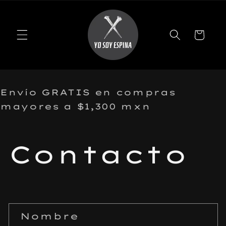
r
irectamente
l contenido
Carrito
Envío GRATIS en compras
mayores a $1,300 mxn
Contacto
F
Nombre
o