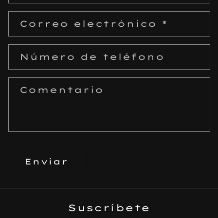
r
Correo electrónico
*
m
u
l
Número de teléfono
a
r
Comentario
i
o
d
e
c
Enviar
o
n
t
Suscríbete