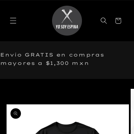
r
irectamente
l contenido
Carrito
Envío GRATIS en compras
mayores a $1,300 mxn
r
irectamente
la
nformación
el producto