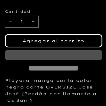
Cantidad
Reducir
Aumentar
cantidad
cantidad
para
para
Playera
Playera
Agregar al carrito
OVERSIZE
OVERSIZE
José
José
José
José
Él,
Él,
Él,
Él,
Él.
Él.
Playera manga corta color
negro corte OVERSIZE José
José (Perdón por llamarte a
las 3am)