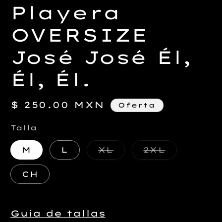
v
Playera
m
OVERSIZE
José José Él,
Él, Él.
Precio
$ 250.00 MXN
Oferta
de
Talla
oferta
Variante
Variante
M
L
XL
2XL
agotada
agotada
o
o
no
no
CH
disponible
disponib
Guía de tallas