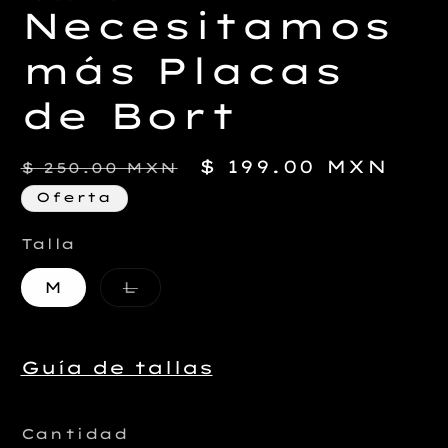
Necesitamos
más Placas
de Bort
Precio
Precio
$ 199.00 MXN
$ 250.00 MXN
habitual
de
Oferta
oferta
Talla
Variante
M
L
agotada
o
no
disponible
Guía de tallas
Cantidad