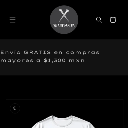
r
irectamente
l contenido
Carrito
Envío GRATIS en compras
mayores a $1,300 mxn
r
irectamente
la
nformación
el producto