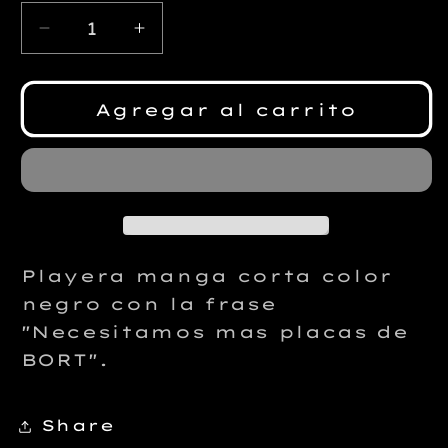
Reducir
Aumentar
cantidad
cantidad
para
para
Necesitamos
Necesitamos
Agregar al carrito
más
más
Placas
Placas
de
de
Bort
Bort
Playera manga corta color
negro con la frase
"Necesitamos mas placas de
BORT".
Share